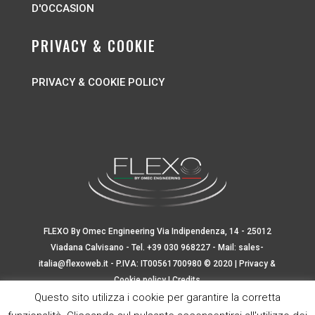
D'OCCASION
PRIVACY & COOKIE
PRIVACY & COOKIE POLICY
FLEXO By Omec Engineering Via Indipendenza, 14 - 25012
Viadana Calvisano - Tel.
+39 030 968227
- Mail:
sales-
italia@flexoweb.it
- P.IVA: IT00561700980 © 2020 |
Privacy &
Cookie policy
|
Credits
Questo sito utilizza i cookie per garantire la corretta